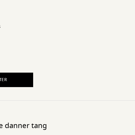
s
TER
de danner tang