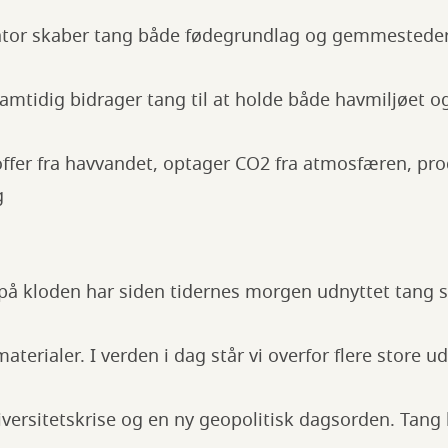
vator skaber tang både fødegrundlag og gemmesteder 
Samtidig bidrager tang til at holde både havmiljøet o
ffer fra havvandet, optager CO2 fra atmosfæren, prod
g
på kloden har siden tidernes morgen udnyttet tang 
terialer. I verden i dag står vi overfor flere store u
iversitetskrise og en ny geopolitisk dagsorden. Tang 