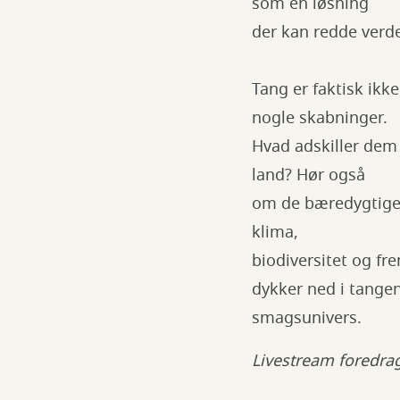
som en løsning
der kan redde verde
Tang er faktisk ikk
nogle skabninger.
Hvad adskiller dem 
land? Hør også
om de bæredygtige 
klima,
biodiversitet og fr
dykker ned i tange
smagsunivers.
Livestream foredrag