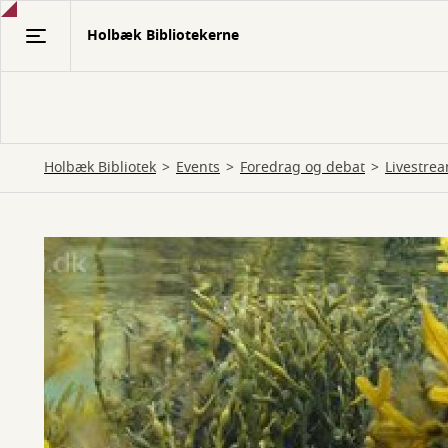
Gå
Holbæk Bibliotekerne
til
hovedindhold
Holbæk Bibliotek
Events
Foredrag og debat
Livestre