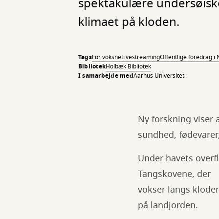
spektakulære undersøiske 
klimaet på kloden.
Tags
For voksne
Livestreaming
Offentlige foredrag i
Bibliotek
Holbæk Bibliotek
I samarbejde med
Aarhus Universitet
Ny forskning viser 
sundhed, fødevarer,
Under havets overfla
Tangskovene, der
vokser langs kloden
på landjorden.