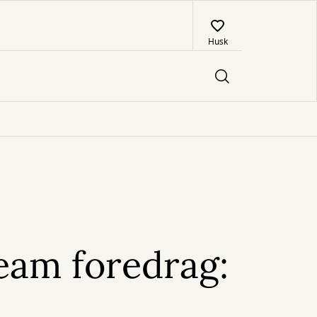
Husk
eam foredrag: