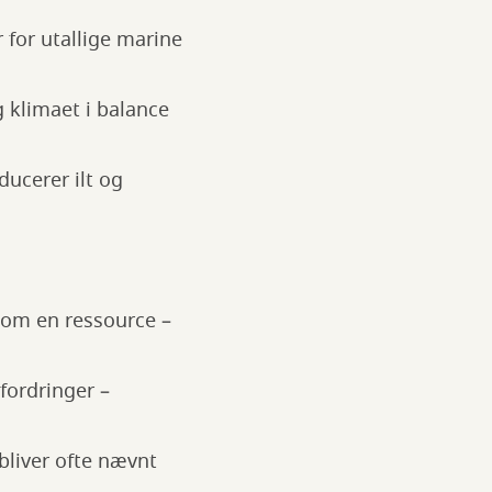
for utallige marine
g klimaet i balance
ucerer ilt og
som en ressource –
dfordringer –
bliver ofte nævnt