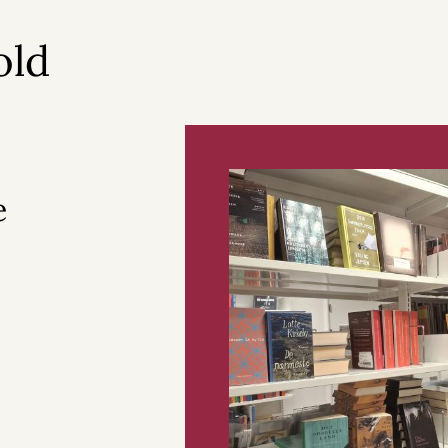
old
e