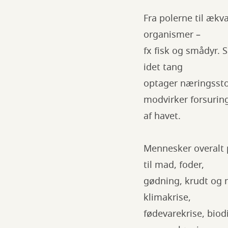
Fra polerne til æk
organismer –
fx fisk og smådyr. 
idet tang
optager næringssto
modvirker forsurin
af havet.
Mennesker overalt 
til mad, foder,
gødning, krudt og ma
klimakrise,
fødevarekrise, biod