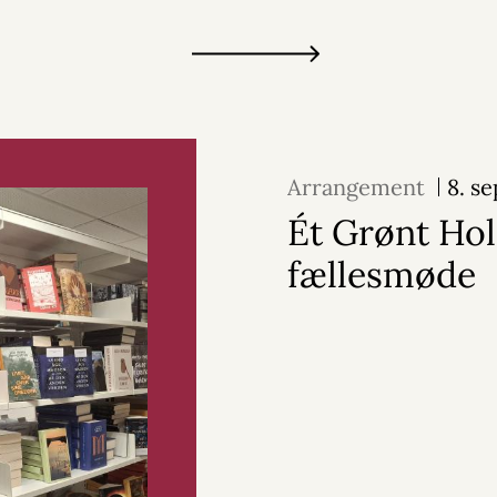
Arrangement
8. s
Ét Grønt Ho
fællesmøde