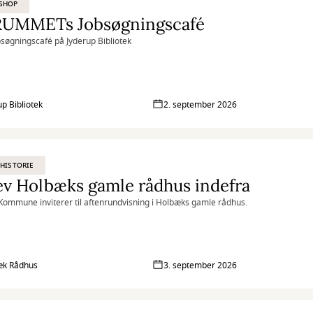
SHOP
RUMMETs Jobsøgningscafé
søgningscafé på Jyderup Bibliotek
up Bibliotek
2. september 2026
HISTORIE
v Holbæks gamle rådhus indefra
ommune inviterer til aftenrundvisning i Holbæks gamle rådhus.
æk Rådhus
3. september 2026