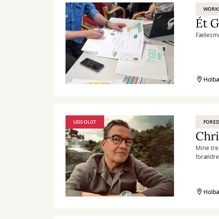
WORK
Ét 
Fællesmø
Holbæ
UDSOLGT
FORED
Chri
Mine tre
forældre
er den s
er en ve
Om livets
Holbæ