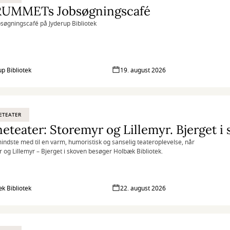
RUMMETs Jobsøgningscafé
søgningscafé på Jyderup Bibliotek
up Bibliotek
19. august 2026
ETEATER
eteater: Storemyr og Lillemyr. Bjerget i
indste med til en varm, humoristisk og sanselig teateroplevelse, når
 og Lillemyr – Bjerget i skoven besøger Holbæk Bibliotek.
k Bibliotek
22. august 2026