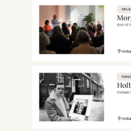
FÆLL
Mor
Kom til 
Holbæ
FORED
Holb
Holbæk S
Holbæ