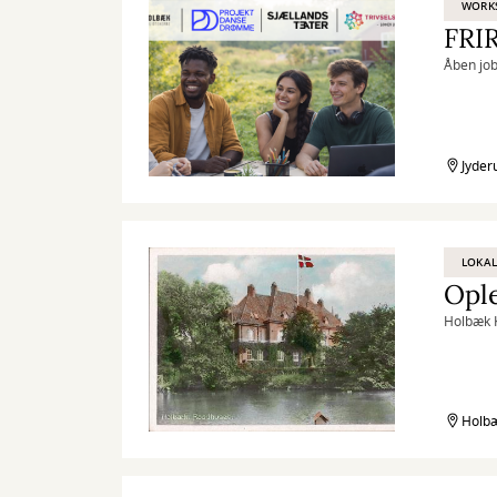
WORK
FRI
Åben job
Jyder
LOKAL
Ople
Holbæk K
Holb