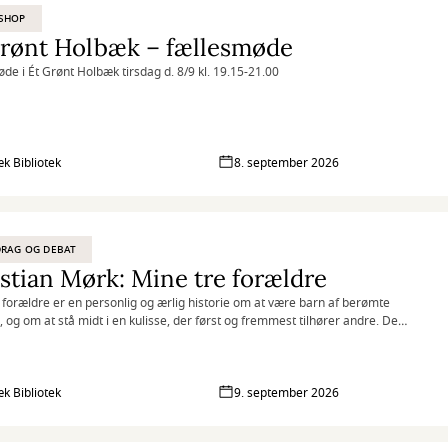
SHOP
Grønt Holbæk – fællesmøde
de i Ét Grønt Holbæk tirsdag d. 8/9 kl. 19.15-21.00
k Bibliotek
8. september 2026
RAG OG DEBAT
stian Mørk: Mine tre forældre
 forældre er en personlig og ærlig historie om at være barn af berømte
, og om at stå midt i en kulisse, der først og fremmest tilhører andre. Det
ande fortælling om at vokse op som barn af Susse Wold og Erik Mørk. Det
dkommende fortælling om at turde række ud og satse alt på kærligheden.
 små og store sceneskift og om at tilgive, før det sidste farvel.
k Bibliotek
9. september 2026