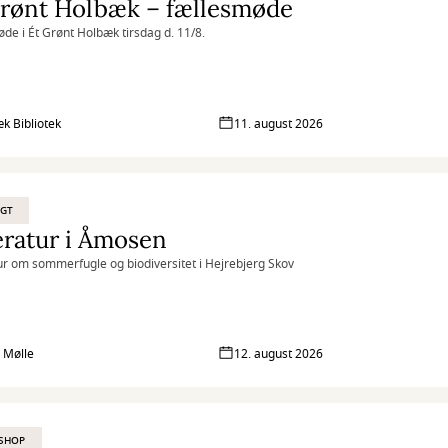
Grønt Holbæk – fællesmøde
de i Ét Grønt Holbæk tirsdag d. 11/8.
k Bibliotek
11. august 2026
UGT
eratur i Åmosen
ur om sommerfugle og biodiversitet i Hejrebjerg Skov
s Mølle
12. august 2026
SHOP