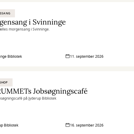
ESSANG
gensang i Svinninge
fælles morgensang i Svinninge.
inge Bibliotek
11. september 2026
SHOP
RUMMETs Jobsøgningscafé
søgningscafé på Jyderup Bibliotek
up Bibliotek
16. september 2026