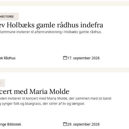
HISTORIE
v Holbæks gamle rådhus indefra
ommune inviterer til aftenrundvisning i Holbæks gamle rådhus.
æk Rådhus
17. september 2026
K
cert med Maria Molde
yden inviterer til koncert med Maria Molde, der sammen med sit band
g synger folk og bluegrass, der sitrer af liv og længsel.
inge Bibliotek
29. september 2026