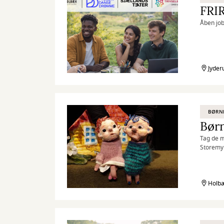
FRI
Åben job
Jyder
BØRN
Børn
Tag de m
Storemyr
Holbæ