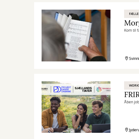
FÆLL
Mor
Kom til 
Svinn
WORK
FRI
Åben job
Jyder