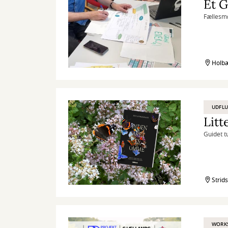
Ét 
Fællesmø
Holbæ
UDFL
Litt
Guidet t
Strid
WORK