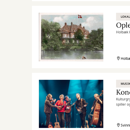
LOKAL
Ople
Holbæk K
Holb
MUSI
Kon
Kulturgr
spiller o
Svinn