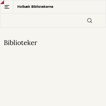
Gå
Holbæk Bibliotekerne
til
hovedindhold
Biblioteker