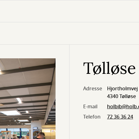
Tølløse
Adresse
Hjortholmvej 
4340 Tølløse
E-mail
holbib@holb.
Telefon
72 36 36 24