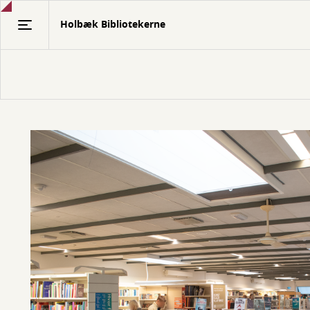
Gå
Holbæk Bibliotekerne
til
hovedindhold