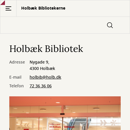
Gå
Holbæk Bibliotekerne
til
hovedindhold
Holbæk Bibliotek
Adresse
Nygade 9,
4300 Holbæk
E-mail
holbib@holb.dk
Telefon
72 36 36 06