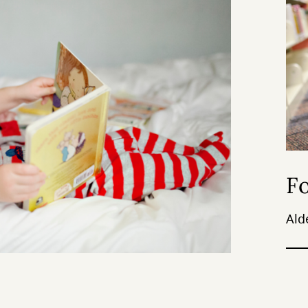
Fo
Ald