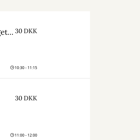
30 DKK
Børneteater: Storemyr og Lillemyr. Bjerget i skoven
10:30 - 11:15
30 DKK
11:00 - 12:00