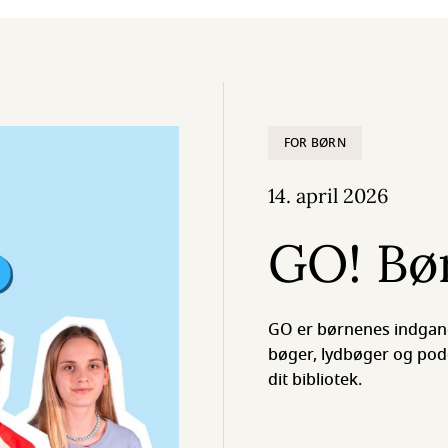
FOR BØRN
14. april 2026
GO! Bør
GO er børnenes indgang 
bøger, lydbøger og podc
dit bibliotek.