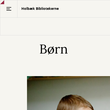
Gå
Holbæk Bibliotekerne
til
hovedindhold
Børn