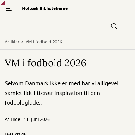
Gå
Holbæk Bibliotekerne
til
hovedindhold
Artikler
VM i fodbold 2026
VM i fodbold 2026
Selvom Danmark ikke er med har vi alligevel
samlet lidt litterær inspiration til den
fodboldglade..
Af Tilde
11. juni 2026
Tags
Forside