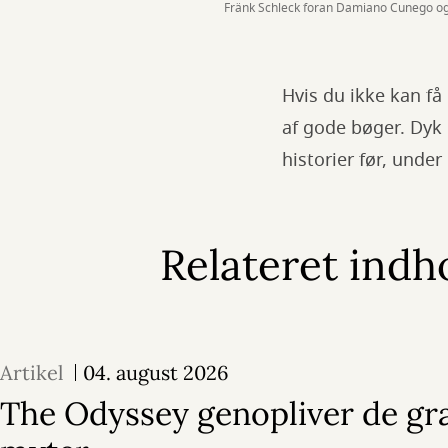
Fränk Schleck foran Damiano Cunego og 
Hvis du ikke kan få
af gode bøger. Dyk 
historier før, under
Relateret indh
Artikel
04. august 2026
The Odyssey genopliver de gr