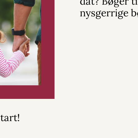
dat? Bøger ti
nysgerrige 
tart!