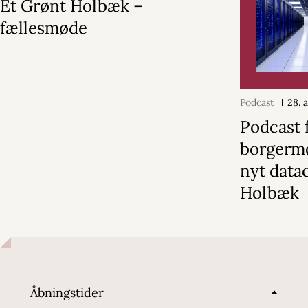
Ét Grønt Holbæk –
fællesmøde
Podcast
28. 
Podcast 
borgerm
nyt data
Holbæk
Åbningstider