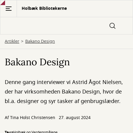
Gå
Holbæk Bibliotekerne
til
hovedindhold
Artikler
Bakano Design
Bakano Design
Denne gang interviewer vi Astrid Ågot Nielsen,
der har virksomheden Bakano Design, hvor de
bl.a. designer og syr tasker af genbrugslæder.
Af
Tina Holst Christensen
27. august 2024
Tags
Holbæk og Verdensmålene