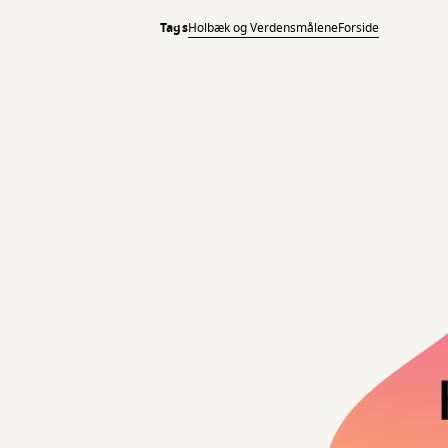
Tags
Holbæk og Verdensmålene
Forside