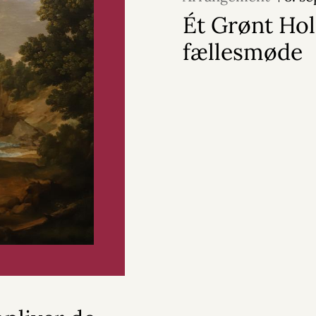
Ét Grønt Ho
fællesmøde