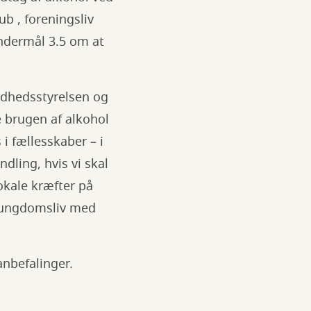
ub , foreningsliv
undermål 3.5 om at
ndhedsstyrelsen og
 brugen af alkohol
i fællesskaber – i
dling, hvis vi skal
okale kræfter på
t ungdomsliv med
nbefalinger.