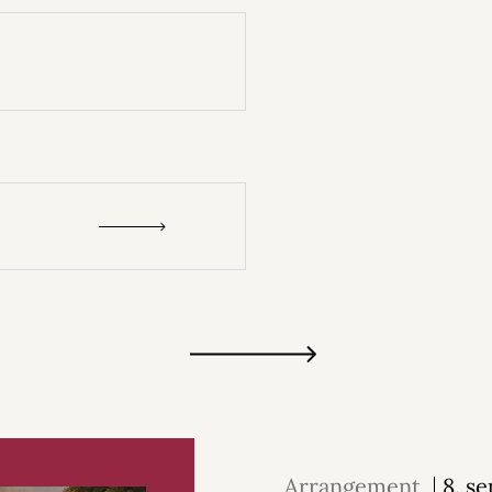
Arrangement
8. s