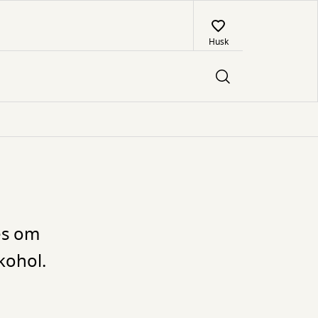
Husk
es om
kohol.