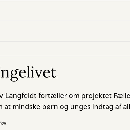
ngelivet
-Langfeldt fortæller om projektet Fæll
m at mindske børn og unges indtag af al
025