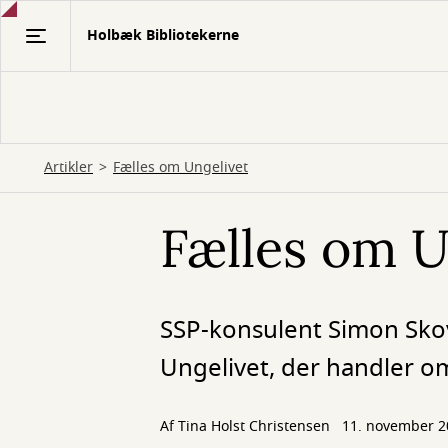
Gå
Holbæk Bibliotekerne
til
hovedindhold
Artikler
Fælles om Ungelivet
Fælles om U
SSP-konsulent Simon Skov
Ungelivet, der handler o
Af
Tina Holst Christensen
11. november 2