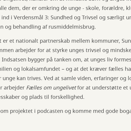
alle dem, der er omkring de unge - skole, forældre, kl
 ind i Verdensmål 3: Sundhed og Trivsel og særligt 
en og behandling af rusmiddelmisbrug.
t er et nationalt partnerskab mellem kommuner, Su
mmen arbejder for at styrke unges trivsel og mindske
 Indsatsen bygger på tanken om, at unges liv formes 
milien og lokalsamfundet – og at det kræver fælles han
unge kan trives. Ved at samle viden, erfaringer og l
r arbejder
Fælles om ungelivet
for at understøtte e
sskaber og plads til forskellighed.
 om projektet i podcasten og komme med gode boga