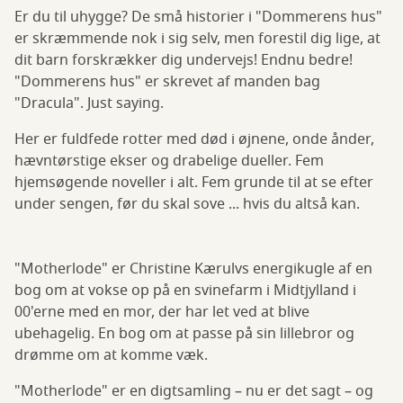
Er du til uhygge? De små historier i "Dommerens hus"
er skræmmende nok i sig selv, men forestil dig lige, at
dit barn forskrækker dig undervejs! Endnu bedre!
"Dommerens hus" er skrevet af manden bag
"Dracula". Just saying.
Her er fuldfede rotter med død i øjnene, onde ånder,
hævntørstige ekser og drabelige dueller. Fem
hjemsøgende noveller i alt. Fem grunde til at se efter
under sengen, før du skal sove ... hvis du altså kan.
"Motherlode" er Christine Kærulvs energikugle af en
bog om at vokse op på en svinefarm i Midtjylland i
00'erne med en mor, der har let ved at blive
ubehagelig. En bog om at passe på sin lillebror og
drømme om at komme væk.
"Motherlode" er en digtsamling – nu er det sagt – og