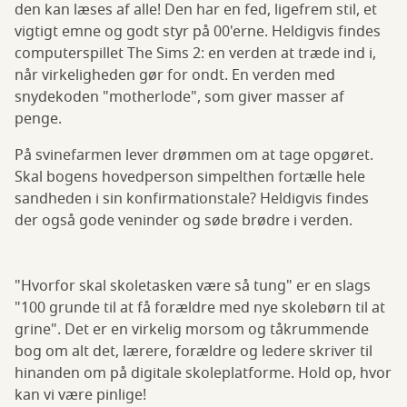
den kan læses af alle! Den har en fed, ligefrem stil, et
vigtigt emne og godt styr på 00'erne. Heldigvis findes
computerspillet The Sims 2: en verden at træde ind i,
når virkeligheden gør for ondt. En verden med
snydekoden "motherlode", som giver masser af
penge.
På svinefarmen lever drømmen om at tage opgøret.
Skal bogens hovedperson simpelthen fortælle hele
sandheden i sin konfirmationstale? Heldigvis findes
der også gode veninder og søde brødre i verden.
"Hvorfor skal skoletasken være så tung" er en slags
"100 grunde til at få forældre med nye skolebørn til at
grine". Det er en virkelig morsom og tåkrummende
bog om alt det, lærere, forældre og ledere skriver til
hinanden om på digitale skoleplatforme. Hold op, hvor
kan vi være pinlige!