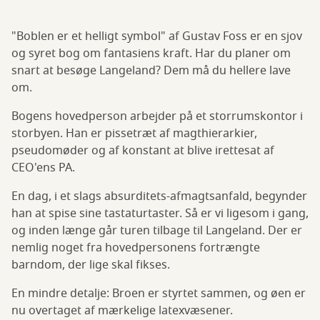
"Boblen er et helligt symbol" af Gustav Foss er en sjov
og syret bog om fantasiens kraft. Har du planer om
snart at besøge Langeland? Dem må du hellere lave
om.
Bogens hovedperson arbejder på et storrumskontor i
storbyen. Han er pissetræt af magthierarkier,
pseudomøder og af konstant at blive irettesat af
CEO'ens PA.
En dag, i et slags absurditets-afmagtsanfald, begynder
han at spise sine tastaturtaster. Så er vi ligesom i gang,
og inden længe går turen tilbage til Langeland. Der er
nemlig noget fra hovedpersonens fortrængte
barndom, der lige skal fikses.
En mindre detalje: Broen er styrtet sammen, og øen er
nu overtaget af mærkelige latexvæsener.