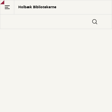
Gå
Holbæk Bibliotekerne
til
hovedindhold