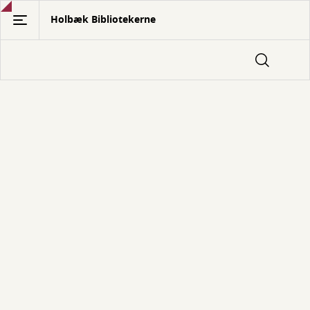
Gå
Holbæk Bibliotekerne
til
hovedindhold