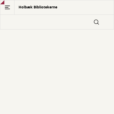
Gå
Holbæk Bibliotekerne
til
hovedindhold