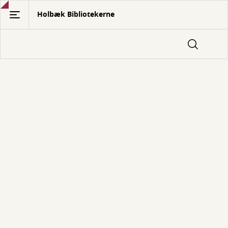
Gå
Holbæk Bibliotekerne
til
hovedindhold