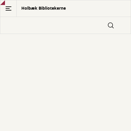
Gå
Holbæk Bibliotekerne
til
hovedindhold