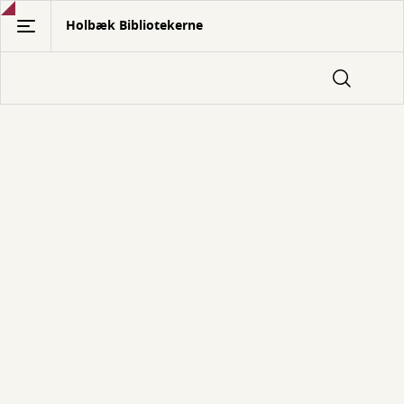
Gå
Holbæk Bibliotekerne
til
hovedindhold