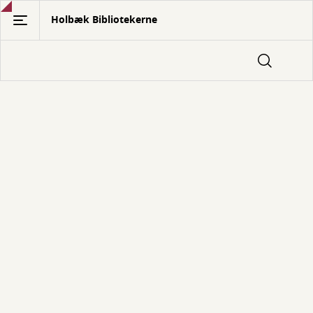
Gå
Holbæk Bibliotekerne
til
hovedindhold