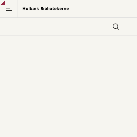
Gå
Holbæk Bibliotekerne
til
hovedindhold