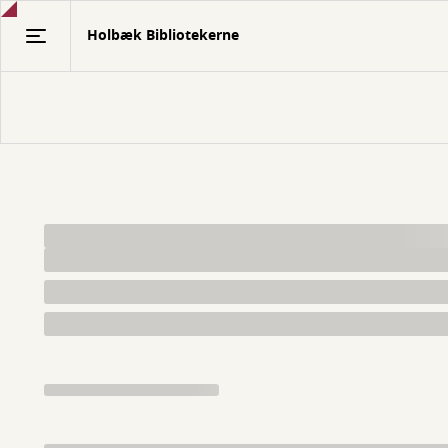
Gå
Holbæk Bibliotekerne
til
hovedindhold