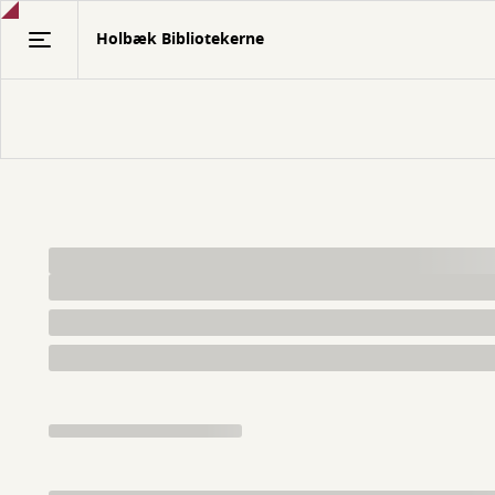
Gå
Holbæk Bibliotekerne
til
hovedindhold