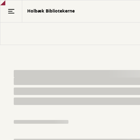
Gå
Holbæk Bibliotekerne
til
hovedindhold