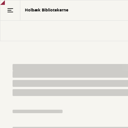
Gå
Holbæk Bibliotekerne
til
hovedindhold