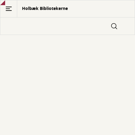
Gå
Holbæk Bibliotekerne
til
hovedindhold