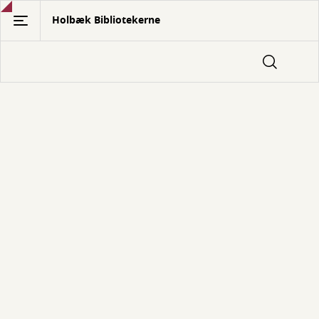
Gå
Holbæk Bibliotekerne
til
hovedindhold