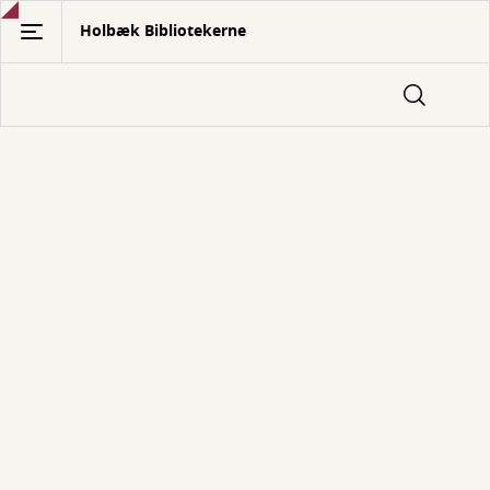
Gå
Holbæk Bibliotekerne
til
hovedindhold