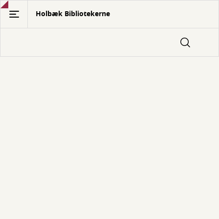
Gå
Holbæk Bibliotekerne
til
hovedindhold