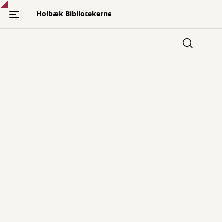
Gå
Holbæk Bibliotekerne
til
hovedindhold