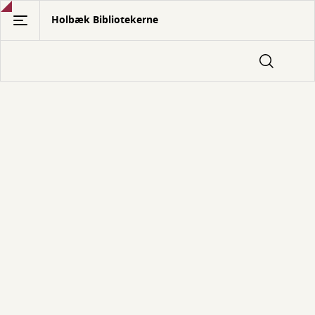
Gå
Holbæk Bibliotekerne
til
hovedindhold