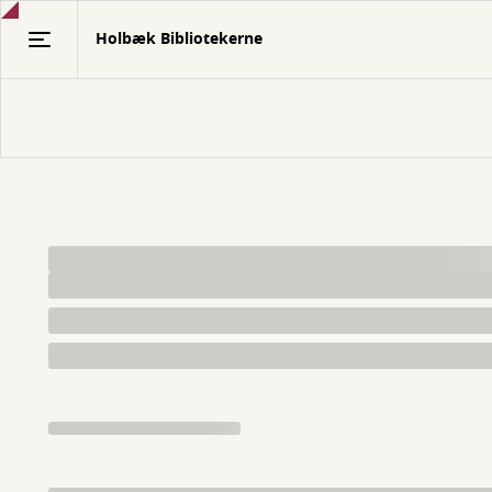
Gå
Holbæk Bibliotekerne
til
hovedindhold