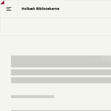
Gå
Holbæk Bibliotekerne
til
hovedindhold