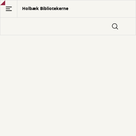
Gå
Holbæk Bibliotekerne
til
hovedindhold