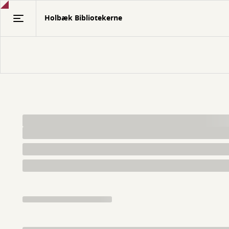
Gå
Holbæk Bibliotekerne
til
hovedindhold