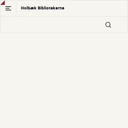
Gå
Holbæk Bibliotekerne
til
hovedindhold