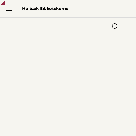
Gå
Holbæk Bibliotekerne
til
hovedindhold