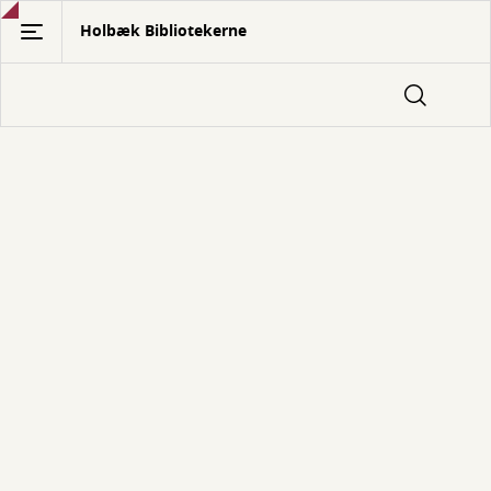
Gå
Holbæk Bibliotekerne
til
hovedindhold