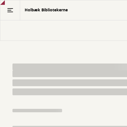
Gå
Holbæk Bibliotekerne
til
hovedindhold