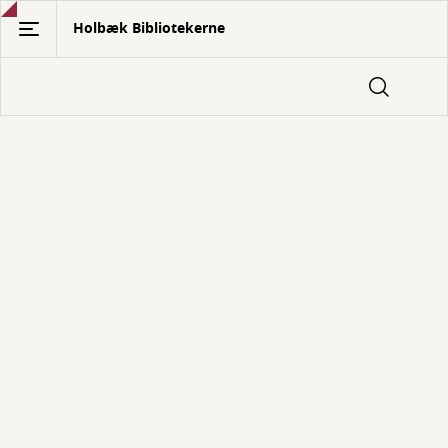
Gå
Holbæk Bibliotekerne
til
hovedindhold