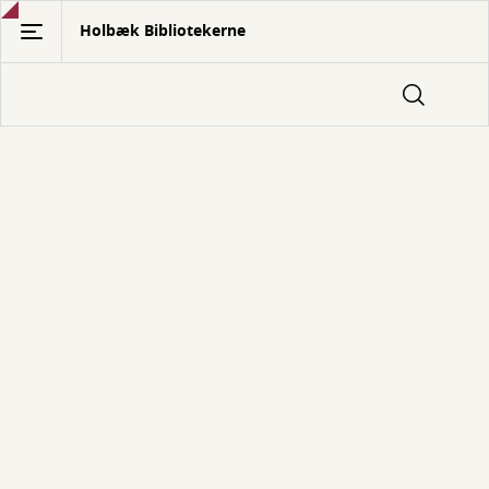
Gå
Holbæk Bibliotekerne
til
hovedindhold