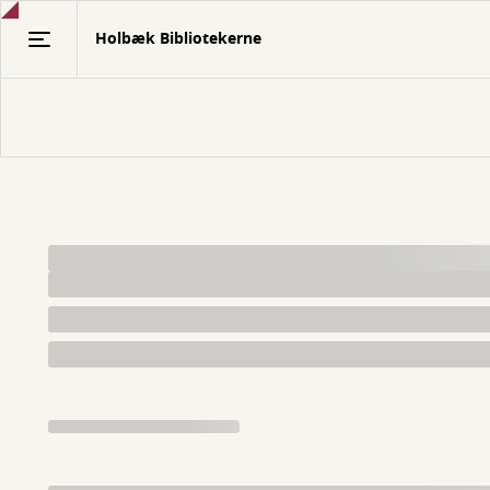
Gå
Holbæk Bibliotekerne
til
hovedindhold