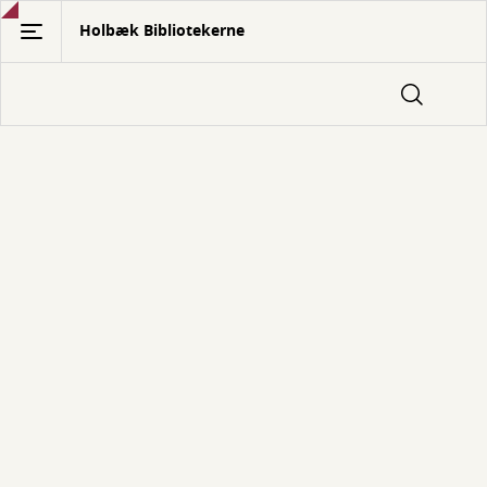
Gå
Holbæk Bibliotekerne
til
hovedindhold