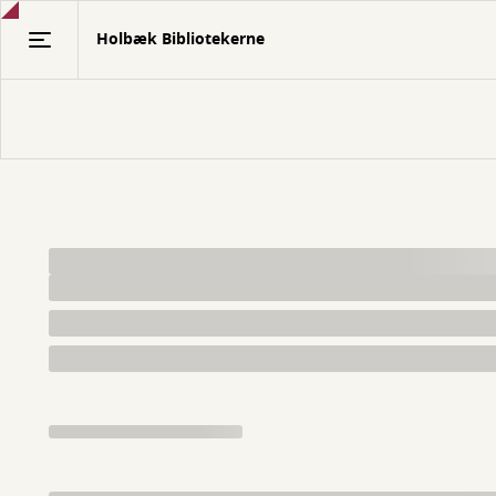
Gå
Holbæk Bibliotekerne
til
hovedindhold