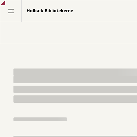
Gå
Holbæk Bibliotekerne
til
hovedindhold