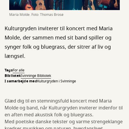
Maria Molde. Foto: Thomas Brosø
Kulturgryden inviterer til koncert med Maria
Molde, der sammen med sit band spiller og
synger folk og bluegrass, der sitrer af liv og
længsel.
Tags
For alle
Bibliotek
Svinninge Bibliotek
I samarbejde med
Kulturgryden i Svinninge
Glæd dig til en stemningsfuld koncert med Maria
Molde og band, når Kulturgryden inviterer indenfor til
en aften med akustisk folk og bluegrass.
Med poetiske danske tekster og varme strengeklange
kredser musikken om naturen, hverdagslivet,