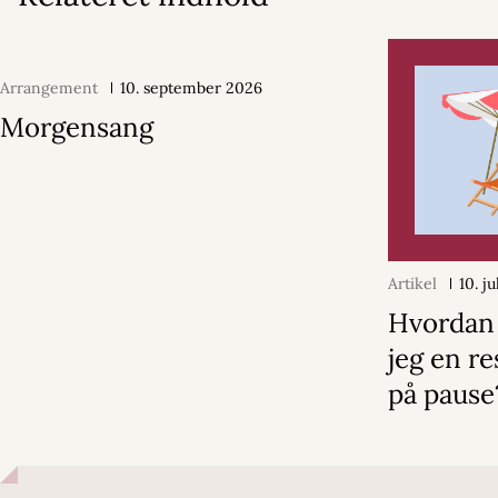
Arrangement
10. september 2026
Morgensang
Artikel
10. j
Hvordan
jeg en r
på pause